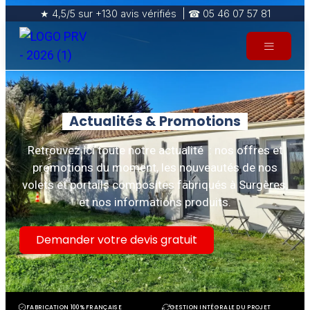
★ 4,5/5 sur +130 avis vérifiés | ☎ 05 46 07 57 81
Actualités & Promotions
Retrouvez ici toute notre actualité : nos offres et
promotions du moment, les nouveautés de nos
volets et portails composites fabriqués à Surgères,
et nos informations produits.
Demander votre devis gratuit
FABRICATION 100% FRANÇAISE
GESTION INTÉGRALE DU PROJET