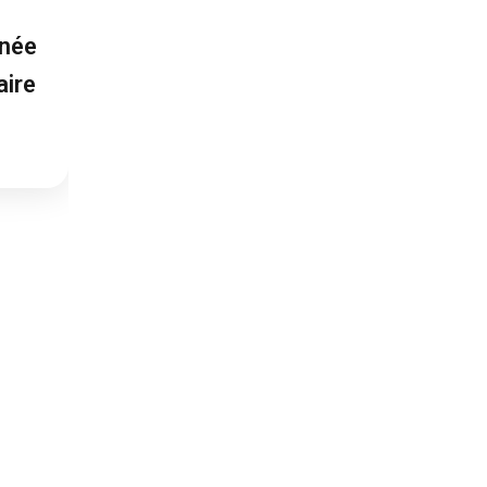
nnée
aire