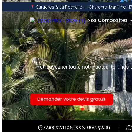
Surgères & La Rochelle — Charente-Maritime (17
Nos Composites
Retrouvez ici toute notre actualité : no
Demander votre devis gratuit
FABRICATION 100% FRANÇAISE