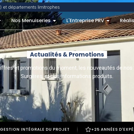
) et départements limitrophes
Nos Menuiseries
L'Entreprise PRV
Réali
Actualités & Promotions
s offres et promotions du moment, les nouveautés de nos 
Surgères, et nos informations produits.
GESTION INTÉGRALE DU PROJET
+25 ANNÉES D'EXP