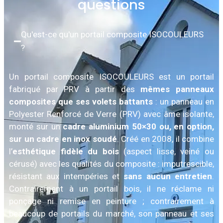
questions
Qu'est-ce qu'un portail composite ISOCOULEURS
?
Un portail composite ISOCOULEURS est un portail
fabriqué par PRV à partir des
mêmes panneaux
composites que ses volets battants
: un panneau en
Polyester Renforcé de Verre (PRV) avec âme isolante,
monté sur un
cadre aluminium 50×30 ou, en option,
sur un cadre en inox soudé
. Créé en 2008, il combine
l’
esthétique fidèle du bois
(aspect lisse, veiné ou
cérusé) avec les qualités du composite : imputrescible,
résistant aux intempéries et
sans aucun entretien
.
Contrairement à un portail bois, il ne réclame ni
ponçage ni remise en peinture ; contrairement à
beaucoup de portails du marché, son panneau et ses