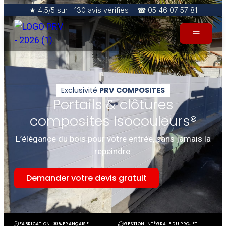
★ 4,5/5 sur +130 avis vérifiés | ☎ 05 46 07 57 81
Exclusivité
PRV COMPOSITES
Portails & clôtures
composites Isocouleurs®
L’élégance du bois pour votre entrée, sans jamais la
repeindre.
Demander votre devis gratuit
FABRICATION 100% FRANÇAISE
GESTION INTÉGRALE DU PROJET