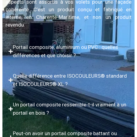
aspects sont assortis à vos volets pour une façade
cohérente. C’est un produit conçu et fabriqué en
interne, en Charente-Maritime, et non un produit
revendu.
Portail composite, aluminium ou PVC : quelles
différences et que choisir ?
Quelle différence entre ISOCOULEURS® standard
et ISOCOULEURS® XL ?
Un portail composite ressemble-t-il vraiment à un
portail en bois ?
Peut-on avoir un portail composite battant ou