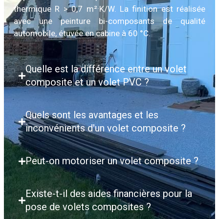
thermique R > 0,7 m²·K/W. La finition est réalisée
avec une peinture bi-composants de qualité
automobile, étuvée en cabine à 60 °C.
Quelle est la différence entre un volet
composite et un volet PVC ?
Quels sont les avantages et les
inconvénients d'un volet composite ?
Peut-on motoriser un volet composite ?
Existe-t-il des aides financières pour la
pose de volets composites ?