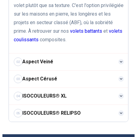
volet plutôt que sa texture. C'est l'option privilégiée
sur les maisons en pierre, les longères et les
projets en secteur classé (ABF), où la sobriété
prime. À retrouver sur nos
volets battants
et
volets
coulissants
composites.
Aspect Veiné
02
Aspect Cérusé
03
ISOCOULEURS® XL
04
ISOCOULEURS® RELIPSO
EXCLUSIVITÉ PRV
05
Aspect Veiné
EXCLUSIVITÉ PRV