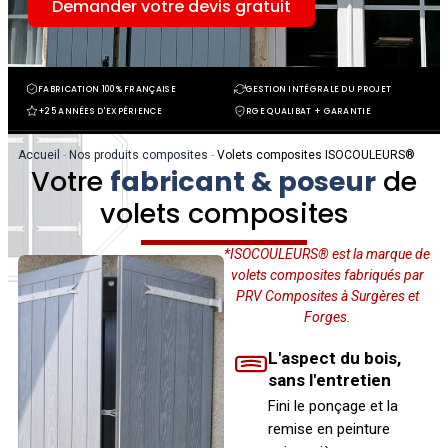
Demander votre devis gratuit
FABRICATION 100% FRANÇAISE
GESTION INTÉGRALE DU PROJET
+25 ANNÉES D'EXPÉRIENCE
RGE QUALIBAT + GARANTIE
Accueil
-
Nos produits composites
-
Volets composites ISOCOULEURS®
Votre
fabricant & poseur
de
volets composites
*ISOCOULEURS® est la marque de
volets composites fabriqués par
PRV Composites à Surgères et
Forges.
L'aspect du bois,
sans l'entretien
Fini le ponçage et la
remise en peinture