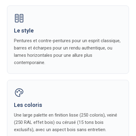
blancs ou de
automobile, étuvée à 60
UV
grâce au vernis
couleur assortie
PU de protection
°C. Ce procédé garantit
une tenue de la couleur
dans le temps, couverte
Le style
par notre garantie de 10
Pentures et contre-pentures pour un esprit classique,
barres et écharpes pour un rendu authentique, ou
ans sur l'accroche de la
lames horizontales pour une allure plus
peinture.
contemporaine.
Le résultat : un volet qui
reproduit fidèlement
l'aspect du bois, en
version lisse, veinée ou
Les coloris
cérusée, tout en
Une large palette en finition lisse (250 coloris), veiné
supprimant les
(250 RAL effet bois) ou cérusé (15 tons bois
contraintes d'entretien.
exclusifs), avec un aspect bois sans entretien.