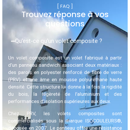
[ FAQ ]
Trouvez réponse à vos
questions
Qu'est-ce qu'un volet composite ?
Un volet composite est un volet fabriqué à partir
d’un panneau sandwich associant deux matériaux :
des parois en polyester renforcé de fibre de verre
(PRV) et une âme en mousse polyuréthane haute
densité. Cette structure lui donne à la fois la rigidité
du bois, la légèreté de l’aluminium et des
performances d’isolation supérieures aux deux.
Chez PRV, les volets composites sont
commercialisés sous la marque ISOCOULEURS®,
déposée en 2007. Le panneau offre une résistance