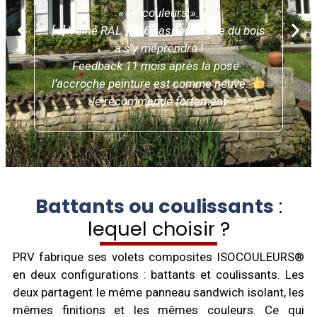
et
« Isocouleurs ».
[…] Veiné RAL 7036 : aspect noble du bois
c
de
à s’y méprendre !
l
te
Feedback 11 mois après la pose :
l’accroche peinture est comme neuve.
Je recommande fortement.
Battants ou coulissants
:
lequel choisir ?
PRV fabrique ses volets composites ISOCOULEURS®
en deux configurations : battants et coulissants. Les
deux partagent le même panneau sandwich isolant, les
mêmes finitions et les mêmes couleurs. Ce qui