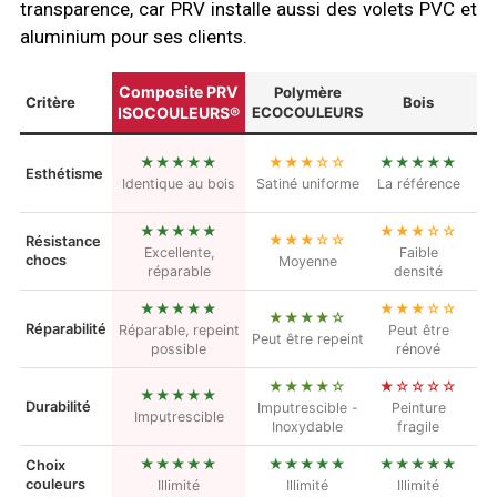
transparence, car PRV installe aussi des volets PVC et
aluminium pour ses clients.
Composite PRV
Polymère
Critère
Bois
ISOCOULEURS®
ECOCOULEURS
★★★★★
★★★☆☆
★★★★★
Esthétisme
Identique au bois
Satiné uniforme
La référence
★★★★★
★★★☆☆
★★★☆☆
Résistance
Excellente,
Faible
chocs
Moyenne
S
réparable
densité
★★★★★
★★★☆☆
★★★★☆
Réparabilité
Réparable, repeint
Peut être
Peut être repeint
possible
rénové
★★★★☆
★☆☆☆☆
★★★★★
Durabilité
Imputrescible -
Peinture
Imputrescible
Inoxydable
fragile
★★★★★
★★★★★
★★★★★
Choix
couleurs
Illimité
Illimité
Illimité