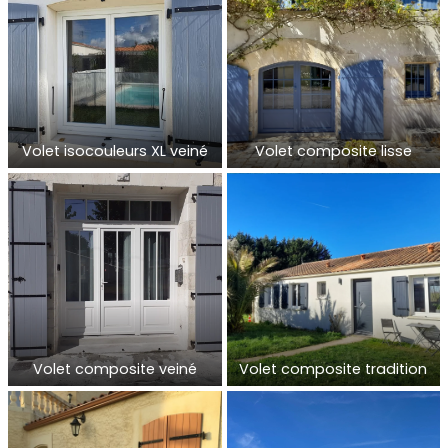
Volet isocouleurs XL veiné
Volet composite lisse
Volet composite veiné
Volet composite tradition