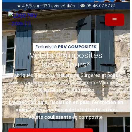
★ 4,5/5 sur +130 avis vérifiés | ☎ 05 46 07 57 81
Exclusivité
PRV COMPOSITES
Volets composites
Isocouleurs®
Fabriqués dans nos ateliers de Surgères et posés
par nos propres menuisiers en Charente-Maritime et
départements limitrophes.
L’aspect du bois, l’isolation en plus, l’entretien en
moins.
Découvrir
nos volets battants
ou
nos
volets coulissants
en composite.