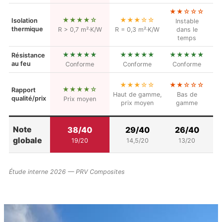
★★☆☆☆
★★★★☆
★★★☆☆
Isolation
Instable
thermique
R > 0,7 m²·K/W
R = 0,3 m²·K/W
dans le
temps
★★★★★
★★★★★
★★★★★
Résistance
au feu
Conforme
Conforme
Conforme
★★★☆☆
★★☆☆☆
★★★★☆
Rapport
Haut de gamme,
Bas de
qualité/prix
Prix moyen
g
prix moyen
gamme
Note
38/40
29/40
26/40
globale
19/20
14,5/20
13/20
Étude interne 2026 — PRV Composites