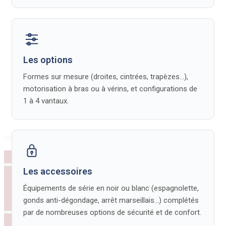
Pas de ponçage, pas de
lasure, pas de peinture à
reprendre. Le composite
est imputrescible,
Les options
inoxydable et résistant
Formes sur mesure (droites, cintrées, trapèzes…),
aux embruns, à la pluie,
motorisation à bras ou à vérins, et configurations de
au gel et à la grêle.
1 à 4 vantaux.
Les accessoires
Équipements de série en noir ou blanc (espagnolette,
gonds anti-dégondage, arrêt marseillais…) complétés
par de nombreuses options de sécurité et de confort.