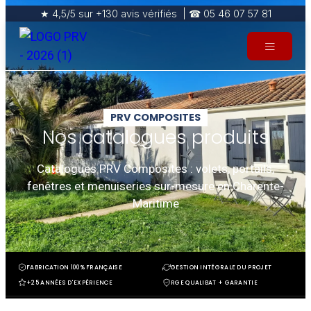
★ 4,5/5 sur +130 avis vérifiés | ☎ 05 46 07 57 81
PRV COMPOSITES
Nos catalogues produits
Catalogues PRV Composites : volets, portails,
fenêtres et menuiseries sur-mesure en Charente-
Maritime
FABRICATION 100% FRANÇAISE
GESTION INTÉGRALE DU PROJET
+25 ANNÉES D'EXPÉRIENCE
RGE QUALIBAT + GARANTIE