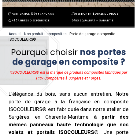
FABRICATION 100% FRANÇAISE
GESTION INTÉGRALE DU PROJET
+25 ANNÉES D'EXPÉRIENCE
RGE QUALIBAT + GARANTIE
Accueil
-
Nos produits composites
-
Porte de garage composite
ISOCOULEURS®
Pourquoi choisir
nos portes
de garage en composite ?
*ISOCOULEURS® est la marque de produits composites fabriqués par
PRV Composites à Surgères et Forges.
L’élégance du bois, sans aucun entretien. Notre
porte de garage à la française en composite
ISOCOULEURS® est fabriquée dans notre atelier de
Surgères, en Charente-Maritime,
à partir des
mêmes panneaux haute technologie que nos
volets et portails ISOCOULEURS®
. Une porte