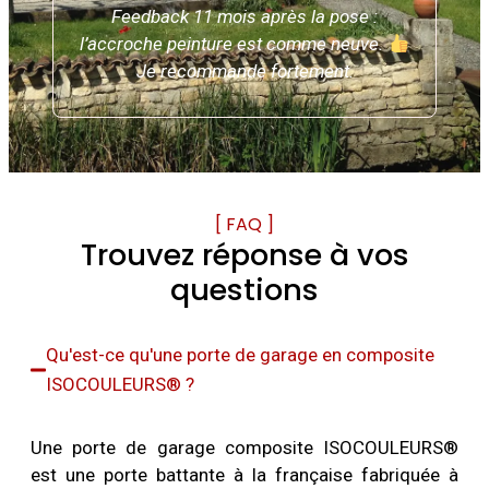
le
Feedback 11 mois après la pose :
és.
l’accroche peinture est comme neuve.
Je recommande fortement.
[ FAQ ]
Trouvez réponse à vos
questions
Qu'est-ce qu'une porte de garage en composite
ISOCOULEURS® ?
Une porte de garage composite ISOCOULEURS®
est une porte battante à la française fabriquée à