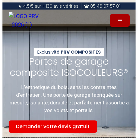
★ 4,5/5 sur +130 avis vérifiés | ☎ 05 46 07 57 81
Exclusivité
PRV COMPOSITES
Portes de garage
composite ISOCOULEURS®
L’esthétique du bois, sans les contraintes
d’entretien. Une porte de garage fabriquée sur
mesure, isolante, durable et parfaitement assortie à
vos volets et portails.
Demander votre devis gratuit