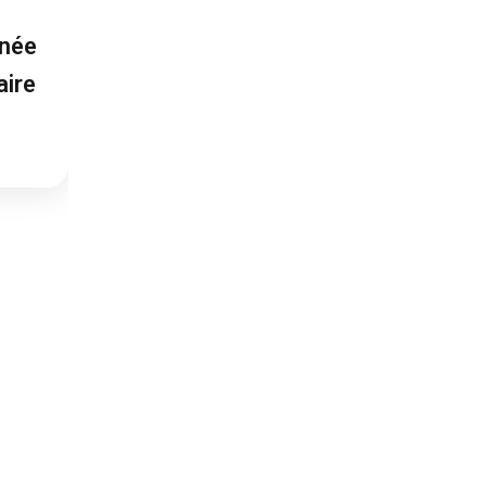
nnée
aire