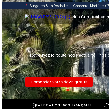
Surgères & La Rochelle — Charente-Maritime (17
Nos Composites
Retrouvez ici toute notre actualité : no
Demander votre devis gratuit
FABRICATION 100% FRANÇAISE