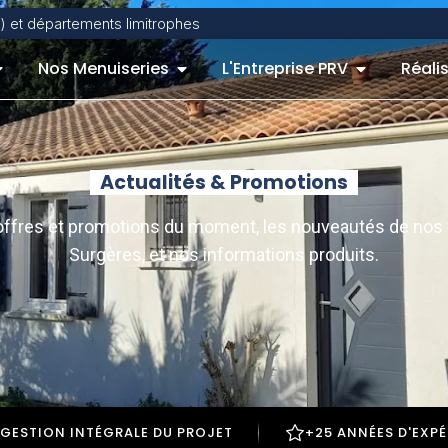
) et départements limitrophes
Nos Menuiseries
L'Entreprise PRV
Réali
Actualités & Promotions
s offres et promotions du moment, les nouveautés de nos 
Surgères, et nos informations produits.
GESTION INTÉGRALE DU PROJET
+25 ANNÉES D'EXP