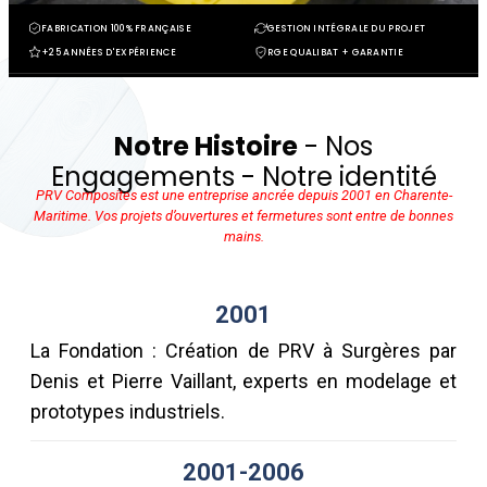
FABRICATION 100% FRANÇAISE
GESTION INTÉGRALE DU PROJET
+25 ANNÉES D'EXPÉRIENCE
RGE QUALIBAT + GARANTIE
Notre Histoire
- Nos
Engagements - Notre identité
PRV Composites est une entreprise ancrée depuis 2001 en Charente-
Maritime. Vos projets d’ouvertures et fermetures sont entre de bonnes
mains.
2001
La Fondation : Création de PRV à Surgères par
Denis et Pierre Vaillant, experts en modelage et
prototypes industriels.
2001-2006