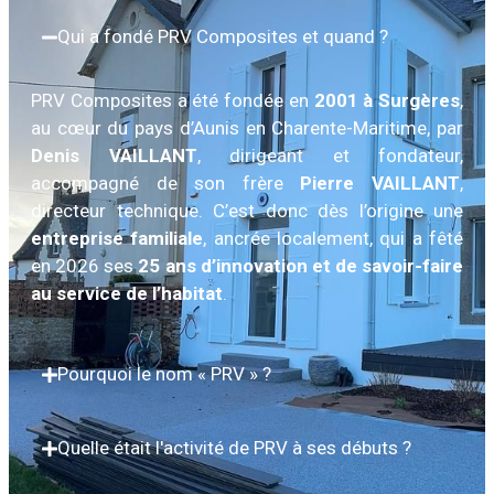
Qui a fondé PRV Composites et quand ?
PRV Composites a été fondée en
2001 à Surgères
,
au cœur du pays d’Aunis en Charente-Maritime, par
Denis VAILLANT
, dirigeant et fondateur,
accompagné de son frère
Pierre VAILLANT
,
directeur technique. C’est donc dès l’origine une
entreprise familiale
, ancrée localement, qui a fêté
en 2026 ses
25 ans d’innovation et de savoir-faire
au service de l’habitat
.
Pourquoi le nom « PRV » ?
Quelle était l'activité de PRV à ses débuts ?